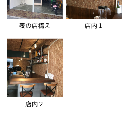
表の店構え
店内１
店内２