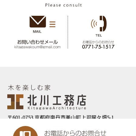
〒601-0753 京都府南丹市美山町上司猩々畑5-1
TEL：0771-75-1517FAX：0771-72-0272
COPYRIGHTS (C) 2026 KitagawaoArchitecture all rights reserved.